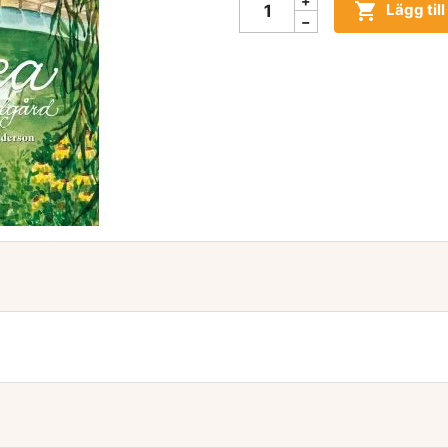

Lägg til