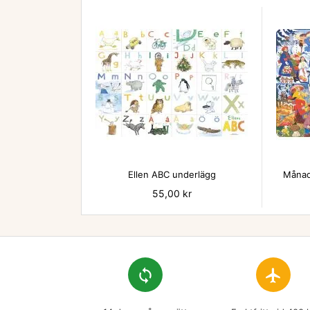

Ellen ABC underlägg
Månad
Pris
55,00 kr
loop
flight