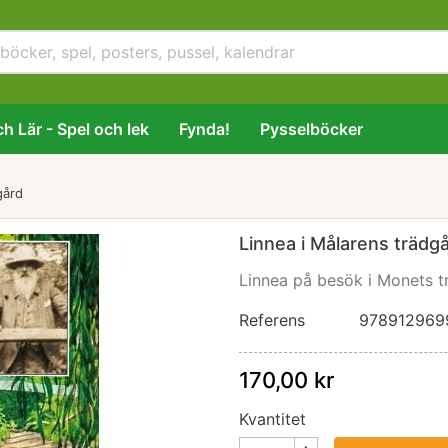
h Lär - Spel och lek
Fynda!
Pysselböcker
gård
Linnea i Målarens trädg
Linnea på besök i Monets t
Referens
978912969
170,00 kr
Kvantitet