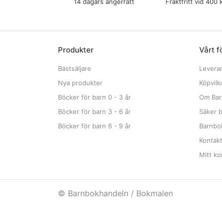
14 dagars ångerrätt
Fraktfritt vid 400 
Produkter
Vårt f
Bästsäljare
Levera
Nya produkter
Köpvilk
Böcker för barn 0 - 3 år
Om Bar
Böcker för barn 3 - 6 år
Säker b
Böcker för barn 6 - 9 år
Barnbok
Kontak
Mitt ko
© Barnbokhandeln / Bokmalen