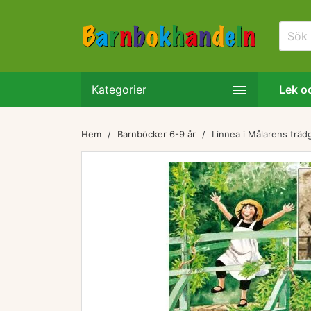

Kategorier
Lek oc
Hem
Barnböcker 6-9 år
Linnea i Målarens träd