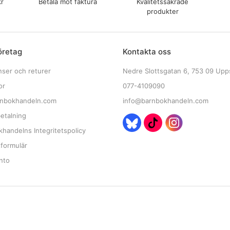
kr
Betala mot faktura
Kvalitetssäkrade
produkter
öretag
Kontakta oss
nser och returer
Nedre Slottsgatan 6, 753 09 Upp
or
077-4109090
nbokhandeln.com
info@barnbokhandeln.com
etalning
handelns Integritetspolicy
tformulär
nto