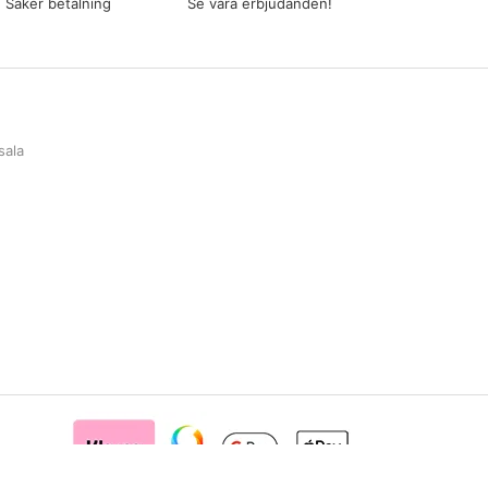
Säker betalning
Se våra erbjudanden!
sala