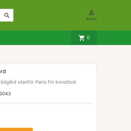


Konto
shopping_cart
0
ård
rädgård utanför Paris Fin konstbok
9043