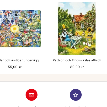


er och årstider underlägg
Pettson och Findus kalas affisch
Pris
55,00 kr
Pris
89,00 kr
line_style
star_border