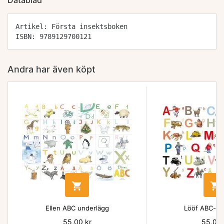
Datablad
Artikel: Första insektsboken
ISBN: 9789129700121
Andra har även köpt


Ellen ABC underlägg
Lööf ABC-un
Pris
55,00 kr
Pris
55,00 