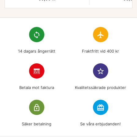
loop
flight
14 dagars ångerrätt
Fraktfritt vid 400 kr
line_style
star_border
Betala mot faktura
Kvalitetssäkrade produkter
lock_outline
redeem
Säker betalning
Se våra erbjudanden!