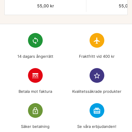
Pris
55,00 kr
Pris
55,00 
loop
flight
14 dagars ångerrätt
Fraktfritt vid 400 kr
line_style
star_border
Betala mot faktura
Kvalitetssäkrade produkter
lock_outline
redeem
Säker betalning
Se våra erbjudanden!