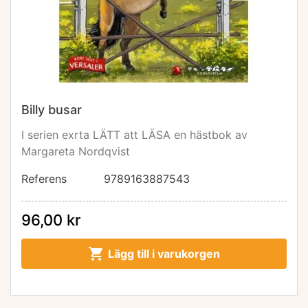
Billy busar
I serien exrta LÄTT att LÄSA en hästbok av
Margareta Nordqvist
Referens
9789163887543
96,00 kr

Lägg till i varukorgen