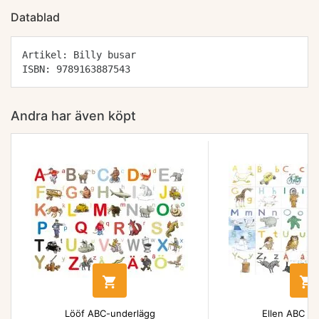
Datablad
Artikel: Billy busar
ISBN: 9789163887543
Andra har även köpt


Lööf ABC-underlägg
Ellen ABC un