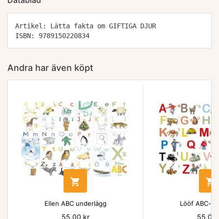
Datablad
Artikel: Lätta fakta om GIFTIGA DJUR
ISBN: 9789150220834
Andra har även köpt


Ellen ABC underlägg
Lööf ABC-un
Pris
55,00 kr
Pris
55,00 