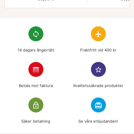
loop
flight
14 dagars ångerrätt
Fraktfritt vid 400 kr
line_style
star_border
Betala mot faktura
Kvalitetssäkrade produkter
lock_outline
redeem
Säker betalning
Se våra erbjudanden!