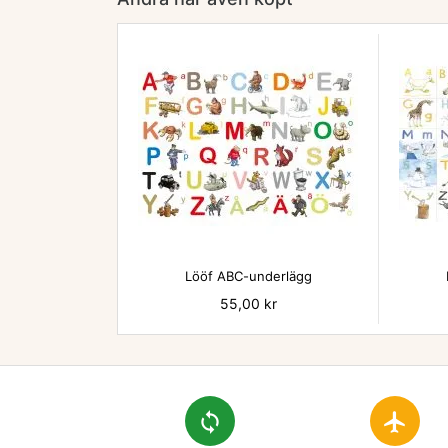

Lööf ABC-underlägg
Pris
55,00 kr
loop
flight