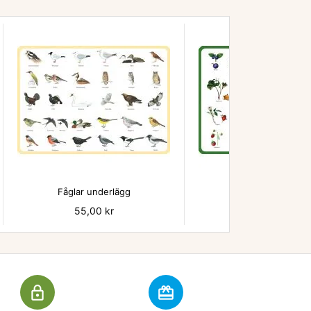


Fåglar underlägg
Bär - underlägg
Pris
55,00 kr
Pris
55,00 kr
lock_outline
redeem