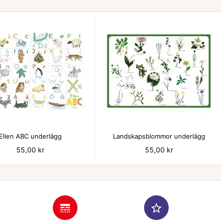


Ellen ABC underlägg
Landskapsblommor underlägg
Pris
55,00 kr
Pris
55,00 kr
line_style
star_border