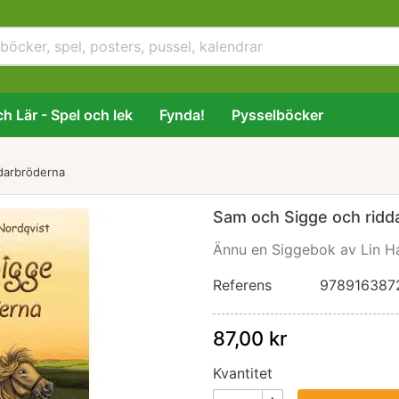
h Lär - Spel och lek
Fynda!
Pysselböcker
darbröderna
Sam och Sigge och ridd
Ännu en Siggebok av Lin Ha
Referens
978916387
87,00 kr
Kvantitet