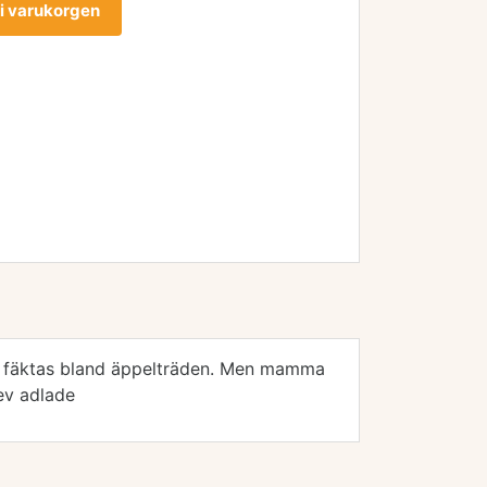
l i varukorgen
och fäktas bland äppelträden. Men mamma
lev adlade