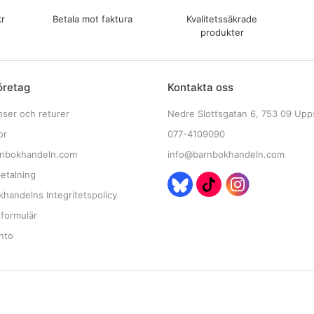
kr
Betala mot faktura
Kvalitetssäkrade
produkter
öretag
Kontakta oss
nser och returer
Nedre Slottsgatan 6, 753 09 Upp
or
077-4109090
nbokhandeln.com
info@barnbokhandeln.com
etalning
handelns Integritetspolicy
tformulär
nto