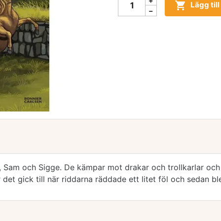

Lägg til
r., Sam och Sigge. De kämpar mot drakar och trollkarlar 
et gick till när riddarna räddade ett litet föl och sedan b