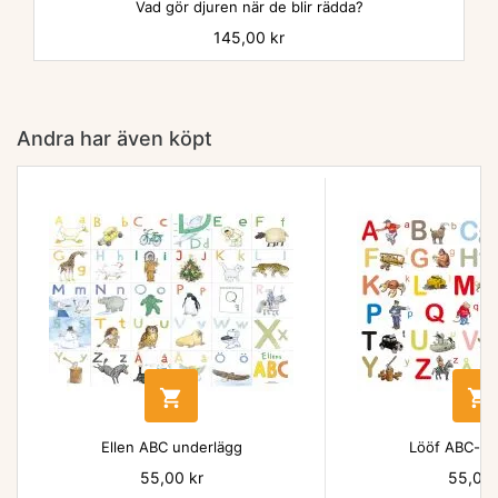
Vad gör djuren när de blir rädda?
Pris
145,00 kr
Andra har även köpt


Ellen ABC underlägg
Lööf ABC-un
Pris
55,00 kr
Pris
55,00 