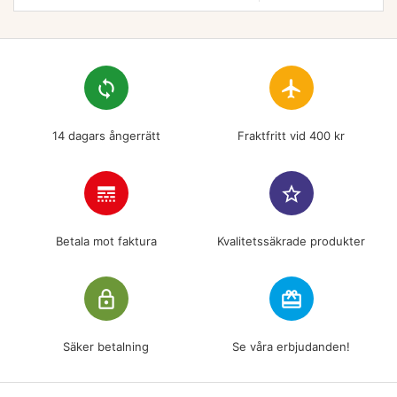
loop
flight
14 dagars ångerrätt
Fraktfritt vid 400 kr
line_style
star_border
Betala mot faktura
Kvalitetssäkrade produkter
lock_outline
redeem
Säker betalning
Se våra erbjudanden!