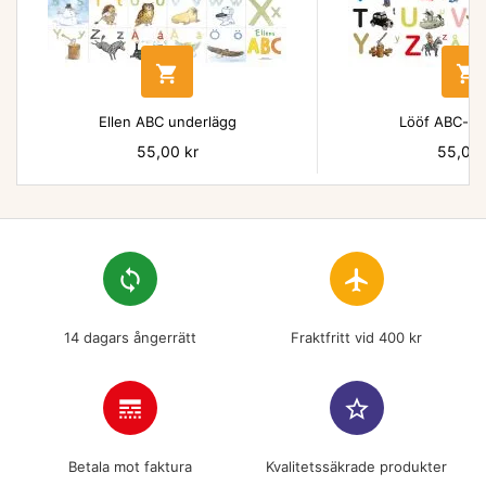


Ellen ABC underlägg
Lööf ABC-un
Pris
55,00 kr
Pris
55,00 
loop
flight
14 dagars ångerrätt
Fraktfritt vid 400 kr
line_style
star_border
Betala mot faktura
Kvalitetssäkrade produkter