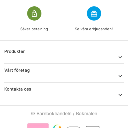
lock_outline
redeem
Säker betalning
Se våra erbjudanden!
Produkter

Vårt företag

Kontakta oss

© Barnbokhandeln / Bokmalen