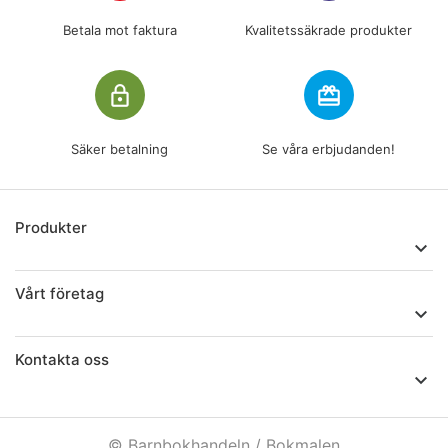
Betala mot faktura
Kvalitetssäkrade produkter
lock_outline
redeem
Säker betalning
Se våra erbjudanden!
Produkter

Vårt företag

Kontakta oss

© Barnbokhandeln / Bokmalen