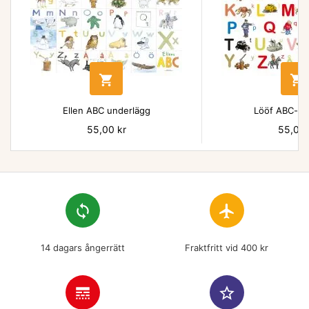


Ellen ABC underlägg
Lööf ABC-un
Pris
55,00 kr
Pris
55,00 
loop
flight
14 dagars ångerrätt
Fraktfritt vid 400 kr
line_style
star_border