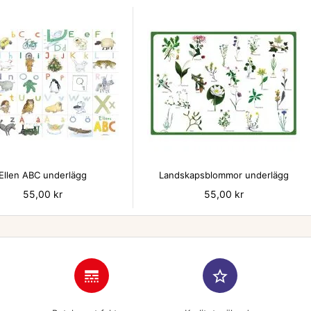


Ellen ABC underlägg
Landskapsblommor underlägg
Pris
55,00 kr
Pris
55,00 kr
line_style
star_border