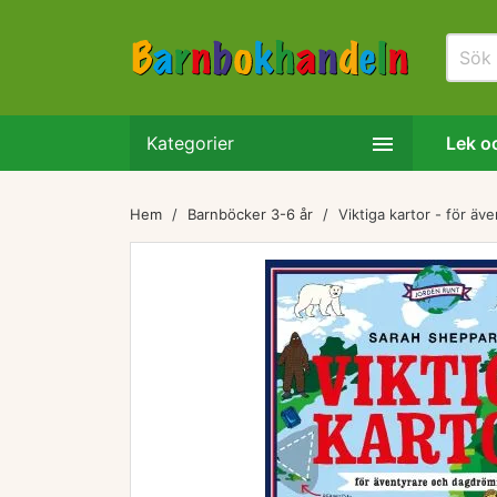

Kategorier
Lek oc
Hem
Barnböcker 3-6 år
Viktiga kartor - för ä