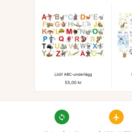

Lööf ABC-underlägg
Pris
55,00 kr
loop
flight