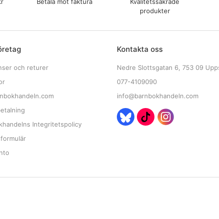
kr
Betala mot faktura
Kvalitetssäkrade
produkter
öretag
Kontakta oss
nser och returer
Nedre Slottsgatan 6, 753 09 Upp
or
077-4109090
nbokhandeln.com
info@barnbokhandeln.com
etalning
handelns Integritetspolicy
tformulär
nto