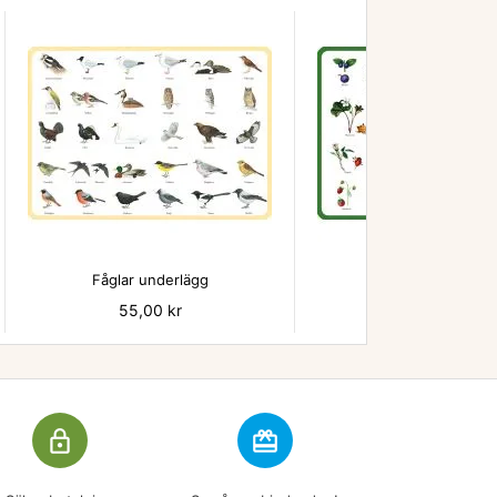


Fåglar underlägg
Bär - underlägg
Pris
55,00 kr
Pris
55,00 kr
lock_outline
redeem