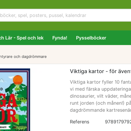
h Lär - Spel och lek
Fynda!
Pysselböcker
ventyrare och dagdrömmare
Viktiga kartor - för äv
Viktiga kartor fyller 10 fan
vi med färska uppdatering
dinosaurier, vilt väder, m
runt jorden (och månen!) på
dagdrömmande kartresenär
Referens
978917979