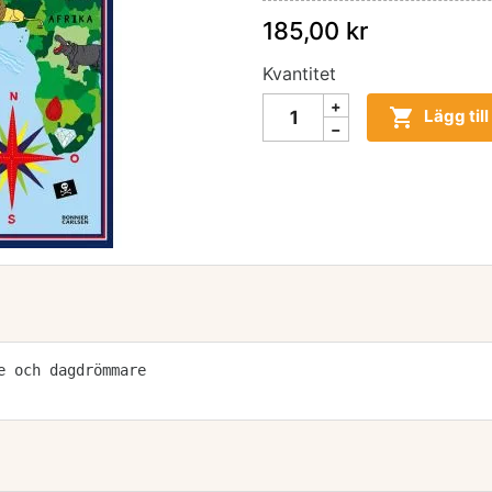
185,00 kr
Kvantitet

Lägg til
e och dagdrömmare