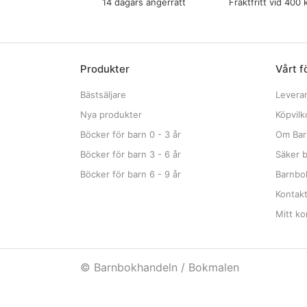
14 dagars ångerrätt
Fraktfritt vid 400 
Produkter
Vårt f
Bästsäljare
Levera
Nya produkter
Köpvilk
Böcker för barn 0 - 3 år
Om Bar
Böcker för barn 3 - 6 år
Säker b
Böcker för barn 6 - 9 år
Barnbok
Kontak
Mitt ko
© Barnbokhandeln / Bokmalen