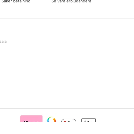
Säker betalning
Se våra erbjudanden!
sala