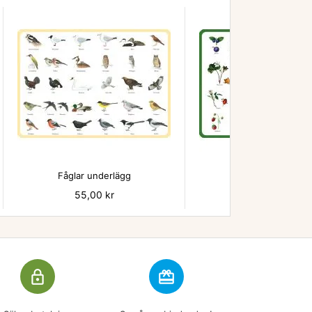


Fåglar underlägg
Bär - underlägg
Pris
55,00 kr
Pris
55,00 kr
lock_outline
redeem