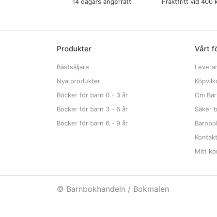
14 dagars ångerrätt
Fraktfritt vid 400 
Produkter
Vårt f
Bästsäljare
Levera
Nya produkter
Köpvilk
Böcker för barn 0 - 3 år
Om Bar
Böcker för barn 3 - 6 år
Säker b
Böcker för barn 6 - 9 år
Barnbok
Kontak
Mitt ko
© Barnbokhandeln / Bokmalen