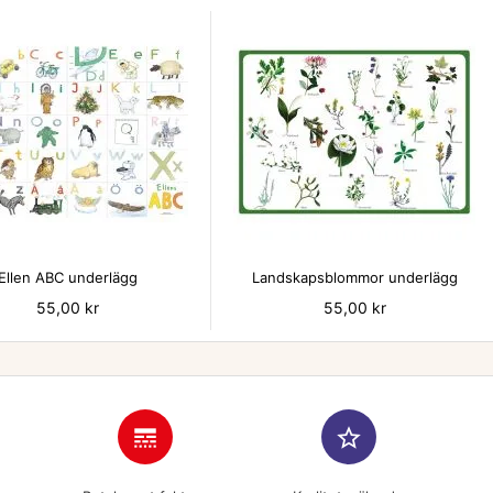


Ellen ABC underlägg
Landskapsblommor underlägg
Pris
55,00 kr
Pris
55,00 kr
line_style
star_border