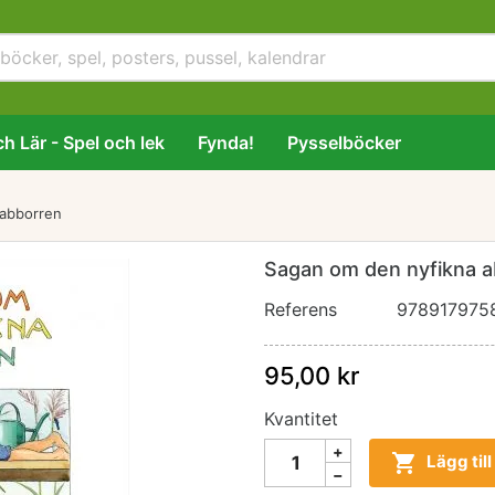
h Lär - Spel och lek
Fynda!
Pysselböcker
 abborren
Sagan om den nyfikna 
Referens
978917975
95,00 kr
Kvantitet

Lägg til