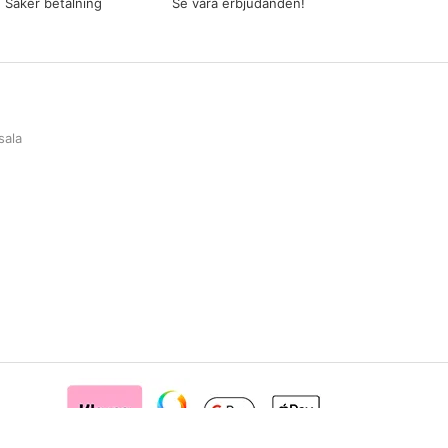
Säker betalning
Se våra erbjudanden!
sala