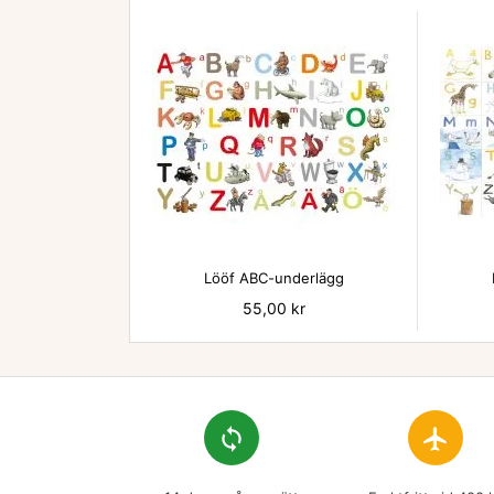

Lööf ABC-underlägg
Pris
55,00 kr
loop
flight