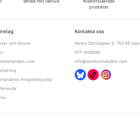
kr
Betala mot faktura
Kvalitetssäkrade
produkter
öretag
Kontakta oss
nser och returer
Nedre Slottsgatan 6, 753 09 Upp
or
077-4109090
nbokhandeln.com
info@barnbokhandeln.com
etalning
handelns Integritetspolicy
tformulär
nto