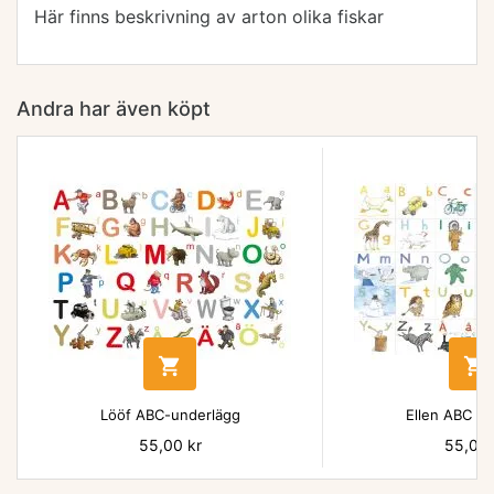
Här finns beskrivning av arton olika fiskar
Andra har även köpt


Lööf ABC-underlägg
Ellen ABC un
Pris
55,00 kr
Pris
55,00 