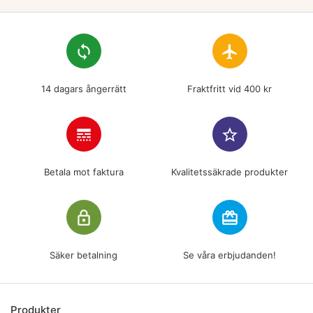
loop
flight
14 dagars ångerrätt
Fraktfritt vid 400 kr
line_style
star_border
Betala mot faktura
Kvalitetssäkrade produkter
lock_outline
redeem
Säker betalning
Se våra erbjudanden!
Produkter