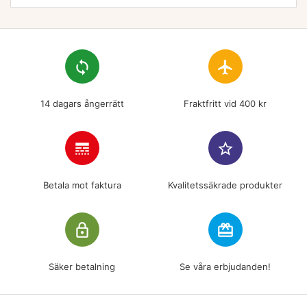
loop
flight
14 dagars ångerrätt
Fraktfritt vid 400 kr
line_style
star_border
Betala mot faktura
Kvalitetssäkrade produkter
lock_outline
redeem
Säker betalning
Se våra erbjudanden!