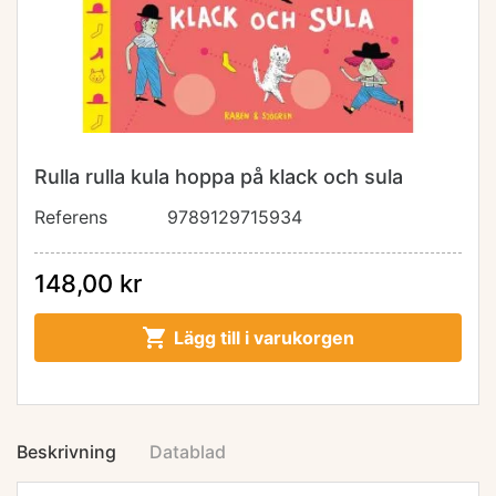
Rulla rulla kula hoppa på klack och sula
Referens
9789129715934
148,00 kr

Lägg till i varukorgen
Beskrivning
Datablad