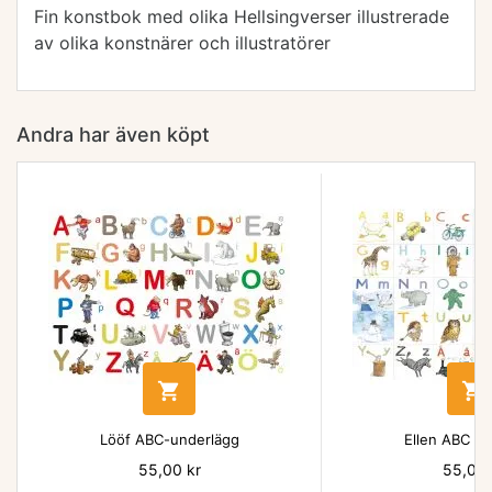
Fin konstbok med olika Hellsingverser illustrerade
av olika konstnärer och illustratörer
Andra har även köpt


Lööf ABC-underlägg
Ellen ABC un
Pris
55,00 kr
Pris
55,00 