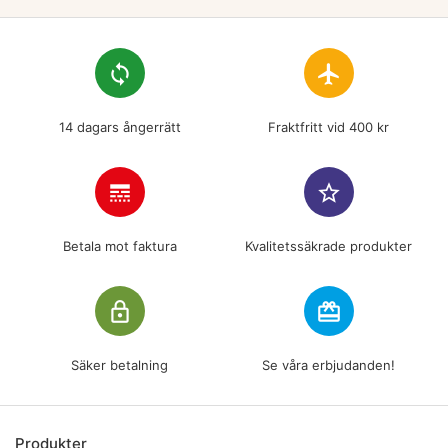
loop
flight
14 dagars ångerrätt
Fraktfritt vid 400 kr
line_style
star_border
Betala mot faktura
Kvalitetssäkrade produkter
lock_outline
redeem
Säker betalning
Se våra erbjudanden!
Produkter