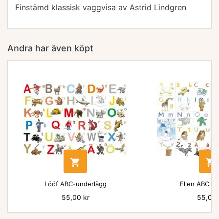
Finstämd klassisk vaggvisa av Astrid Lindgren
Andra har även köpt


Lööf ABC-underlägg
Ellen ABC un
Pris
55,00 kr
Pris
55,00 