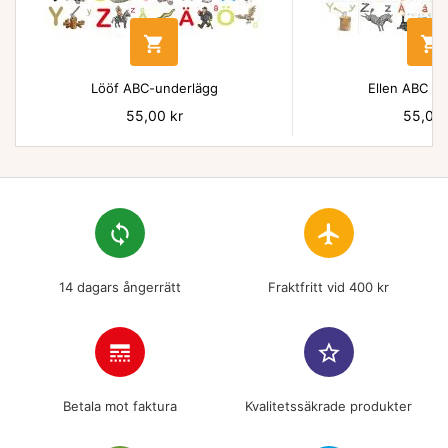


Lööf ABC-underlägg
Ellen ABC un
Pris
55,00 kr
Pris
55,00 
loop
flight
14 dagars ångerrätt
Fraktfritt vid 400 kr
line_style
star_border
Betala mot faktura
Kvalitetssäkrade produkter