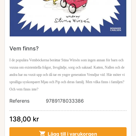
Vem finns?
I de populära Vemböckerna berättar Stina Wirsén som ingen annan för barn och
vuxna om existentiella frågor, livsglädje, sorg och saknad. Katten, Nallen och de
andra har nu vuxit upp
och då tar en yngre generation Vemdjur vid. Här möter vi
spralliga syskonparet Mjau och Pip och deras familj. Men vilka finns i familjen?
Och vem finns inte?
Referens
9789178033386
138,00 kr

Lägg till i varukorgen