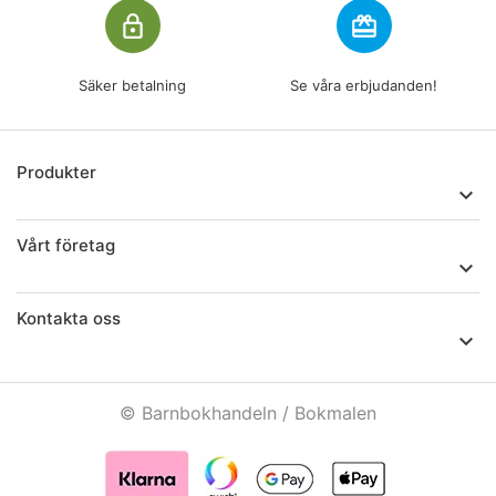
lock_outline
redeem
Säker betalning
Se våra erbjudanden!
Produkter

Vårt företag

Kontakta oss

© Barnbokhandeln / Bokmalen