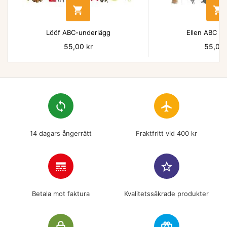


Lööf ABC-underlägg
Ellen ABC un
Pris
55,00 kr
Pris
55,00 
loop
flight
14 dagars ångerrätt
Fraktfritt vid 400 kr
line_style
star_border
Betala mot faktura
Kvalitetssäkrade produkter