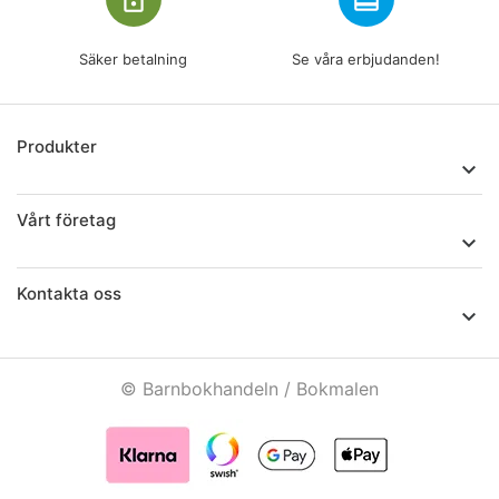
lock_outline
redeem
Säker betalning
Se våra erbjudanden!
Produkter

Vårt företag

Kontakta oss

© Barnbokhandeln / Bokmalen