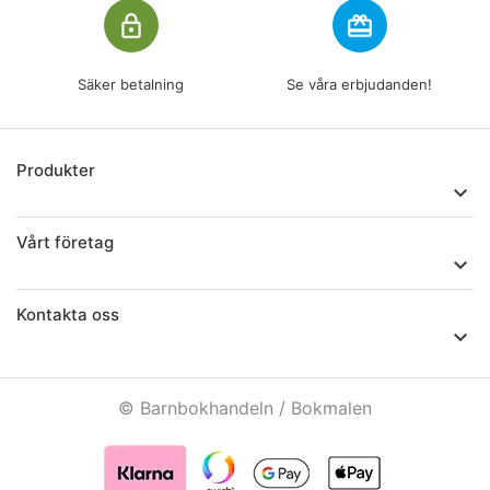
lock_outline
redeem
Säker betalning
Se våra erbjudanden!
Produkter

Vårt företag

Kontakta oss

© Barnbokhandeln / Bokmalen