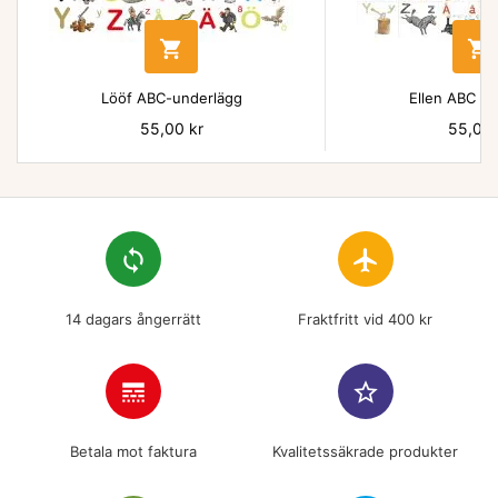


Lööf ABC-underlägg
Ellen ABC un
Pris
55,00 kr
Pris
55,00 
loop
flight
14 dagars ångerrätt
Fraktfritt vid 400 kr
line_style
star_border
Betala mot faktura
Kvalitetssäkrade produkter