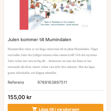
Julen kommer till Mumindalen
Mumintrollen väcks ur sin långa vintersömn till ett jäktat Mumindalen. Något
som kallas Julen ska tydligen komma redan samma kväll! Och den mystiska
Julen verkar inte vara trevlig alls –
åtminstone om man ska döma av hur
stressande alla deras vänner verkar vara inför dess ankomst. Mat ska lagas,
granar införskaffas och klappar inhandlas.
Referens
9789163897511
155,00 kr

Lägg till i varukorgen