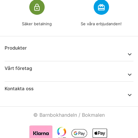
lock_outline
redeem
Säker betalning
Se våra erbjudanden!
Produkter

Vårt företag

Kontakta oss

© Barnbokhandeln / Bokmalen