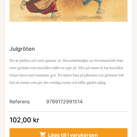
Julgröten
Det är julafton och snön gnistrar vit. Hustomtefamiljen ser förväntansfullt fram
emot grötfatet som husfolket ställer ut varje jul. Men på senare år har husfolket
börjat slarva
med tomtarnas
gröt. De tänker bara på jultomten och glömmer helt
bort de tomtar som gör den verkliga nyttan och håller gården igång.
Referens
9789172991514
102,00 kr

Lägg till i varukorgen