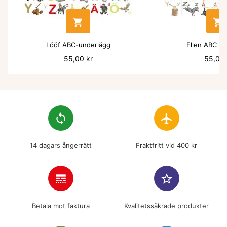


Lööf ABC-underlägg
Ellen ABC un
Pris
55,00 kr
Pris
55,00 
loop
flight
14 dagars ångerrätt
Fraktfritt vid 400 kr
line_style
star_border
Betala mot faktura
Kvalitetssäkrade produkter