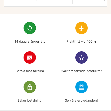
loop
flight
14 dagars ångerrätt
Fraktfritt vid 400 kr
line_style
star_border
Betala mot faktura
Kvalitetssäkrade produkter
lock_outline
redeem
Säker betalning
Se våra erbjudanden!