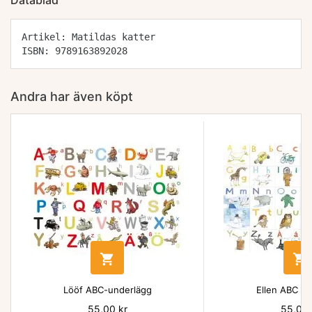
Datablad
Artikel: Matildas katter
ISBN: 9789163892028
Andra har även köpt


Lööf ABC-underlägg
Ellen ABC un
Pris
55,00 kr
Pris
55,00 