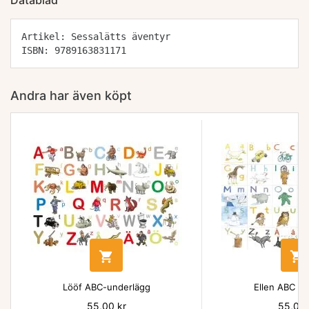
Datablad
Artikel: Sessalätts äventyr
ISBN: 9789163831171
Andra har även köpt


Lööf ABC-underlägg
Ellen ABC un
Pris
55,00 kr
Pris
55,00 