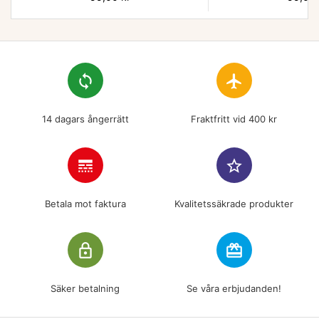
loop
flight
14 dagars ångerrätt
Fraktfritt vid 400 kr
line_style
star_border
Betala mot faktura
Kvalitetssäkrade produkter
lock_outline
redeem
Säker betalning
Se våra erbjudanden!