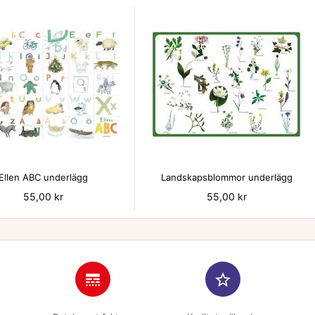


Ellen ABC underlägg
Landskapsblommor underlägg
Pris
55,00 kr
Pris
55,00 kr
line_style
star_border