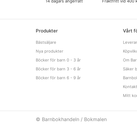
14 dagars ångerrätt
Fraktfritt vid 400 
Produkter
Vårt f
Bästsäljare
Levera
Nya produkter
Köpvilk
Böcker för barn 0 - 3 år
Om Bar
Böcker för barn 3 - 6 år
Säker b
Böcker för barn 6 - 9 år
Barnbok
Kontak
Mitt ko
© Barnbokhandeln / Bokmalen