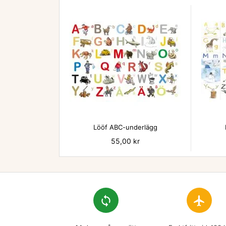

Lööf ABC-underlägg
Pris
55,00 kr
loop
flight