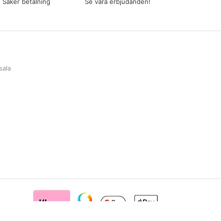
Säker betalning
Se våra erbjudanden!
sala