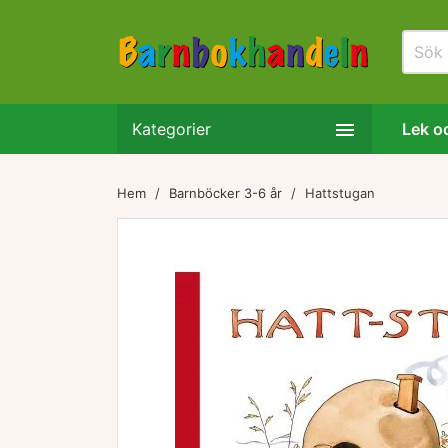

Kategorier
Lek oc
Hem
Barnböcker 3-6 år
Hattstugan