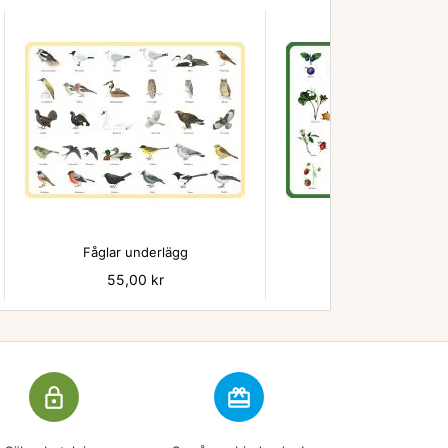


Fåglar underlägg
Bär - underlägg
Pris
55,00 kr
Pris
55,00 kr
lock_outline
redeem