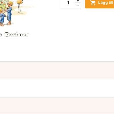

Lägg til