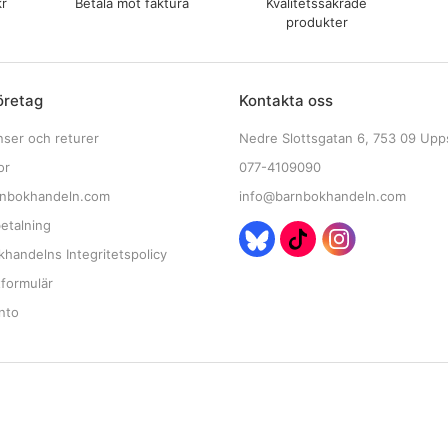
kr
Betala mot faktura
Kvalitetssäkrade
produkter
öretag
Kontakta oss
nser och returer
Nedre Slottsgatan 6, 753 09 Upp
or
077-4109090
nbokhandeln.com
info@barnbokhandeln.com
etalning
handelns Integritetspolicy
tformulär
nto