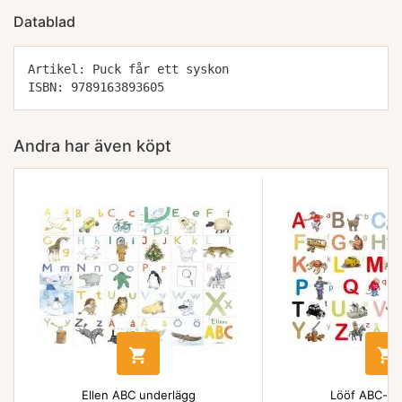
Datablad
Artikel: Puck får ett syskon
ISBN: 9789163893605
Andra har även köpt


Ellen ABC underlägg
Lööf ABC-un