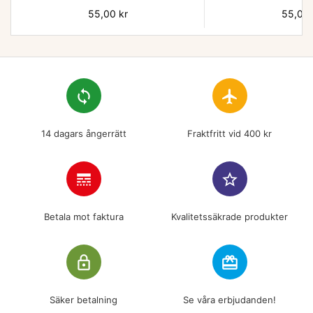
Pris
55,00 kr
Pris
55,00 
loop
flight
14 dagars ångerrätt
Fraktfritt vid 400 kr
line_style
star_border
Betala mot faktura
Kvalitetssäkrade produkter
lock_outline
redeem
Säker betalning
Se våra erbjudanden!