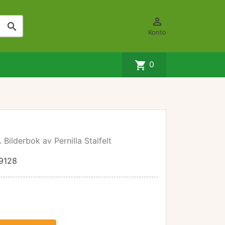


Konto
shopping_cart
0
 Bilderbok av Pernilla Stalfelt
9128