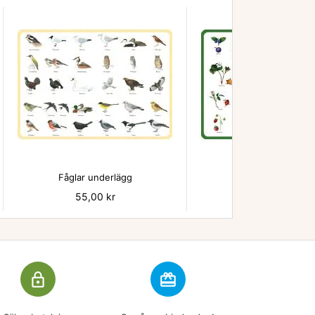


Fåglar underlägg
Bär - underlägg
Pris
55,00 kr
Pris
55,00 kr
lock_outline
redeem