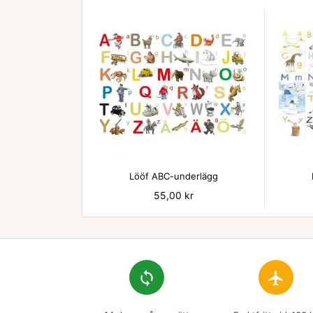

Lööf ABC-underlägg
Pris
55,00 kr
loop
flight