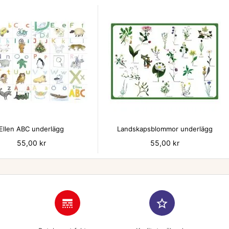


Ellen ABC underlägg
Landskapsblommor underlägg
Pris
55,00 kr
Pris
55,00 kr
line_style
star_border