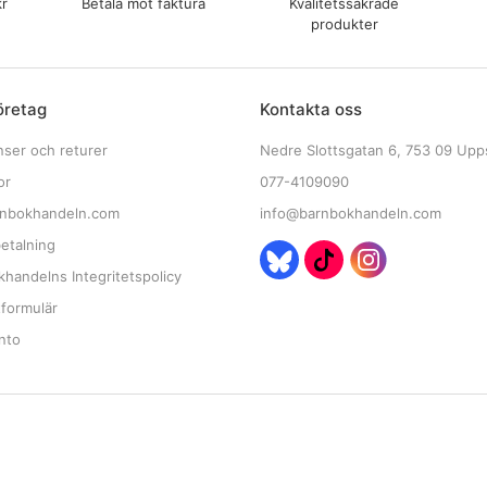
kr
Betala mot faktura
Kvalitetssäkrade
produkter
öretag
Kontakta oss
nser och returer
Nedre Slottsgatan 6, 753 09 Upp
or
077-4109090
nbokhandeln.com
info@barnbokhandeln.com
etalning
handelns Integritetspolicy
tformulär
nto