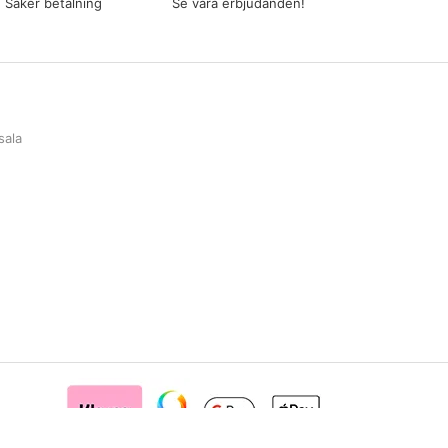
Säker betalning
Se våra erbjudanden!
sala