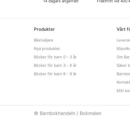
14 dagars ångerrätt
Fraktfritt vid 400 
Produkter
Vårt f
Bästsäljare
Levera
Nya produkter
Köpvilk
Böcker för barn 0 - 3 år
Om Bar
Böcker för barn 3 - 6 år
Säker b
Böcker för barn 6 - 9 år
Barnbok
Kontak
Mitt ko
© Barnbokhandeln / Bokmalen