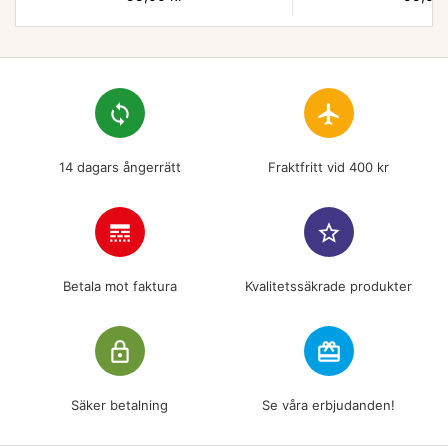
loop
flight
14 dagars ångerrätt
Fraktfritt vid 400 kr
line_style
star_border
Betala mot faktura
Kvalitetssäkrade produkter
lock_outline
redeem
Säker betalning
Se våra erbjudanden!