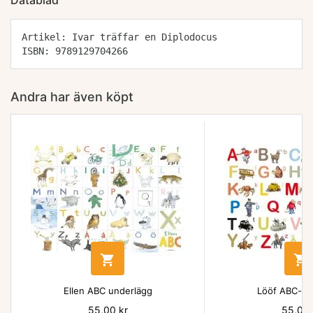
Datablad
Artikel: Ivar träffar en Diplodocus
ISBN: 9789129704266
Andra har även köpt


Ellen ABC underlägg
Lööf ABC-un
Pris
55,00 kr
Pris
55,00 