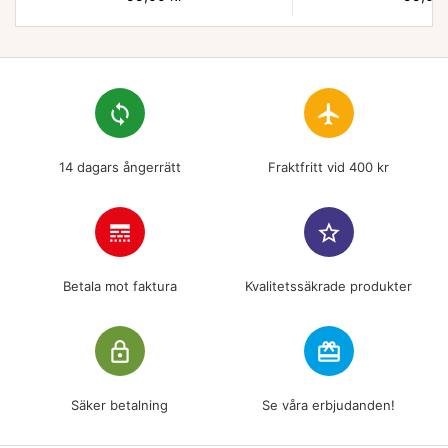
loop
flight
14 dagars ångerrätt
Fraktfritt vid 400 kr
line_style
star_border
Betala mot faktura
Kvalitetssäkrade produkter
lock_outline
redeem
Säker betalning
Se våra erbjudanden!