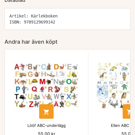
Datablad
Artikel: Kärlekboken
ISBN: 9789129699142
Andra har även köpt


Lööf ABC-underlägg
Ellen ABC un
Pris
55,00 kr
Pris
55,00 