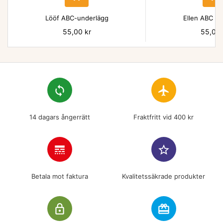
Lööf ABC-underlägg
Ellen ABC un
Pris
55,00 kr
Pris
55,00 
loop
flight
14 dagars ångerrätt
Fraktfritt vid 400 kr
line_style
star_border
Betala mot faktura
Kvalitetssäkrade produkter
lock_outline
redeem