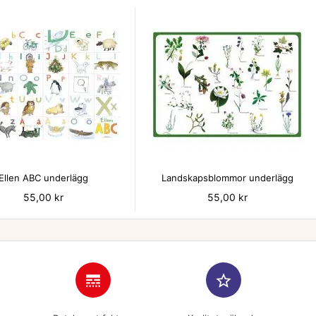


Ellen ABC underlägg
Landskapsblommor underlägg
Pris
55,00 kr
Pris
55,00 kr
line_style
star_border