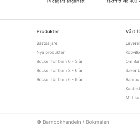
14 dagars ångerrätt
Fraktfritt vid 400 
Produkter
Vårt f
Bästsäljare
Levera
Nya produkter
Köpvilk
Böcker för barn 0 - 3 år
Om Bar
Böcker för barn 3 - 6 år
Säker b
Böcker för barn 6 - 9 år
Barnbok
Kontak
Mitt ko
© Barnbokhandeln / Bokmalen