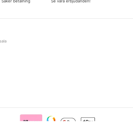
Säker betalning
Se våra erbjudanden!
sala