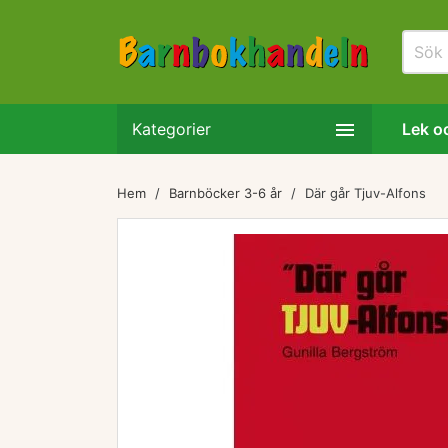

Kategorier
Lek oc
Hem
Barnböcker 3-6 år
Där går Tjuv-Alfons