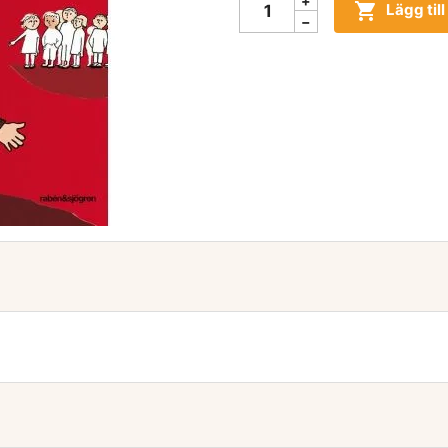

Lägg til