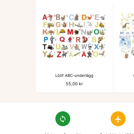

Lööf ABC-underlägg
Pris
55,00 kr
loop
flight