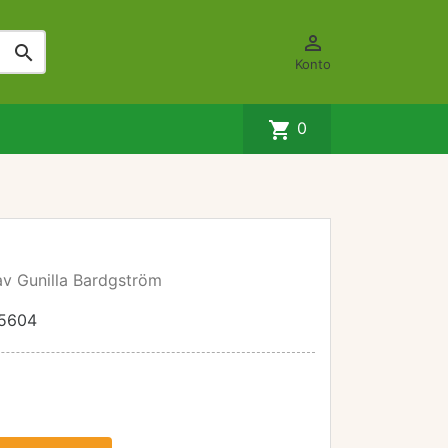


Konto
shopping_cart
0
av Gunilla Bardgström
5604