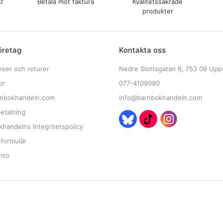
kr
Betala mot faktura
Kvalitetssäkrade
produkter
öretag
Kontakta oss
nser och returer
Nedre Slottsgatan 6, 753 09 Upp
or
077-4109090
nbokhandeln.com
info@barnbokhandeln.com
etalning
handelns Integritetspolicy
tformulär
nto