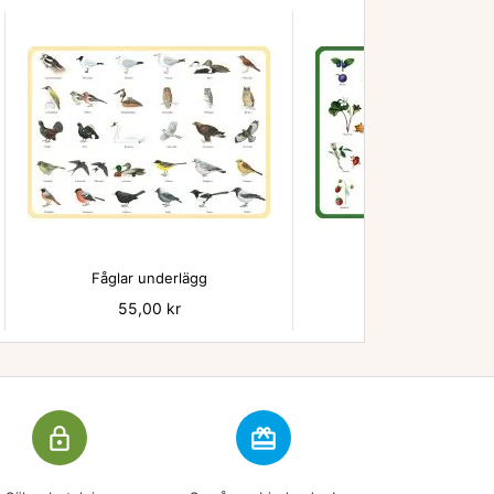


Fåglar underlägg
Bär - underlägg
Pris
55,00 kr
Pris
55,00 kr
lock_outline
redeem