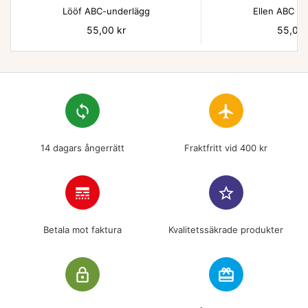
Lööf ABC-underlägg
Ellen ABC un
Pris
55,00 kr
Pris
55,00 
loop
flight
14 dagars ångerrätt
Fraktfritt vid 400 kr
line_style
star_border
Betala mot faktura
Kvalitetssäkrade produkter
lock_outline
redeem