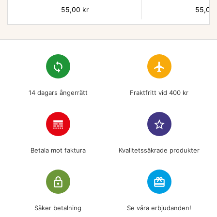
Pris
55,00 kr
Pris
55,00 
loop
flight
14 dagars ångerrätt
Fraktfritt vid 400 kr
line_style
star_border
Betala mot faktura
Kvalitetssäkrade produkter
lock_outline
redeem
Säker betalning
Se våra erbjudanden!