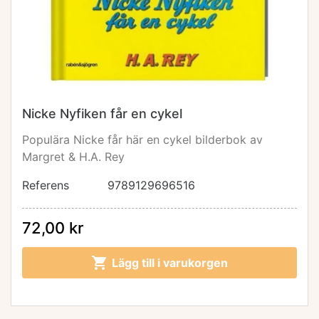
Nicke Nyfiken får en cykel
Populära Nicke får här en cykel bilderbok av
Margret & H.A. Rey
Referens
9789129696516
72,00 kr

Lägg till i varukorgen