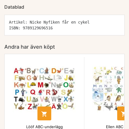
Datablad
Artikel: Nicke Nyfiken får en cykel
ISBN: 9789129696516
Andra har även köpt


Lööf ABC-underlägg
Ellen ABC un