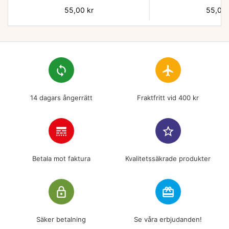
Pris
55,00 kr
Pris
55,00 
loop
flight
14 dagars ångerrätt
Fraktfritt vid 400 kr
line_style
star_border
Betala mot faktura
Kvalitetssäkrade produkter
lock_outline
redeem
Säker betalning
Se våra erbjudanden!