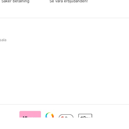
Säker betalning
Se våra erbjudanden!
sala