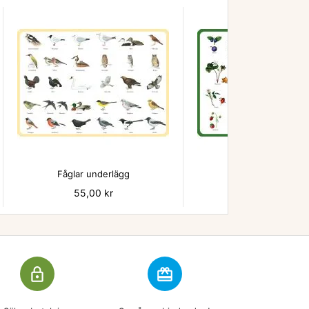


Fåglar underlägg
Bär - underlägg
Pris
55,00 kr
Pris
55,00 kr
lock_outline
redeem