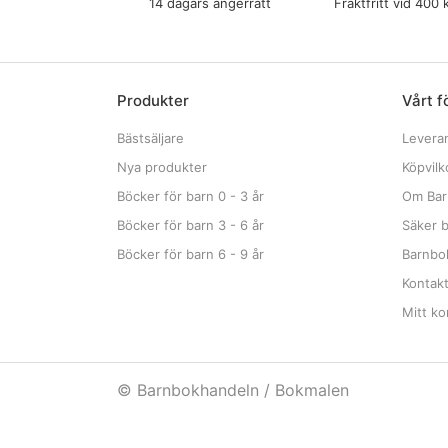
14 dagars ångerrätt
Fraktfritt vid 400 
Produkter
Vårt f
Bästsäljare
Levera
Nya produkter
Köpvilk
Böcker för barn 0 - 3 år
Om Bar
Böcker för barn 3 - 6 år
Säker b
Böcker för barn 6 - 9 år
Barnbok
Kontak
Mitt ko
© Barnbokhandeln / Bokmalen