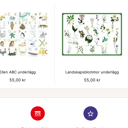


Ellen ABC underlägg
Landskapsblommor underlägg
Pris
55,00 kr
Pris
55,00 kr
line_style
star_border