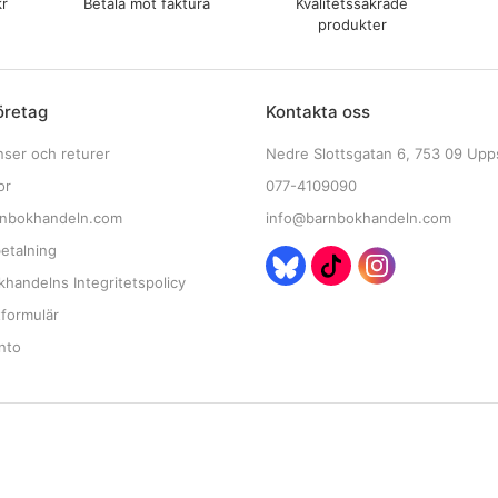
kr
Betala mot faktura
Kvalitetssäkrade
produkter
öretag
Kontakta oss
nser och returer
Nedre Slottsgatan 6, 753 09 Upp
or
077-4109090
nbokhandeln.com
info@barnbokhandeln.com
etalning
handelns Integritetspolicy
tformulär
nto