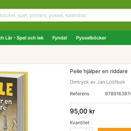
h Lär - Spel och lek
Fynda!
Pysselböcker
e
Pelle hjälper en riddare
Omtryck av Jan Lööfbok
Referens
978916387
95,00 kr
Kvantitet