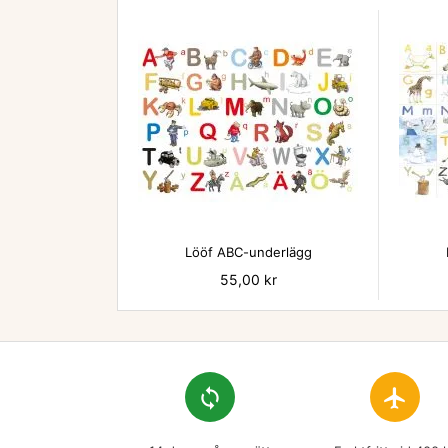

Lööf ABC-underlägg
Pris
55,00 kr
loop
flight