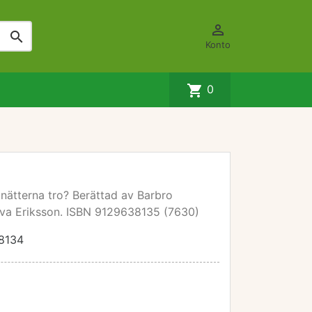


Konto
shopping_cart
0
 nätterna tro? Berättad av Barbro
Eva Eriksson. ISBN 9129638135 (7630)
8134