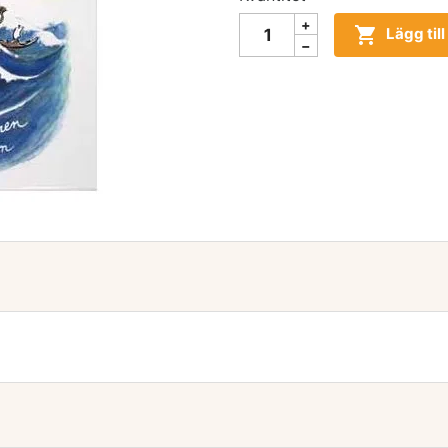

Lägg til