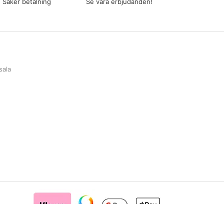
Säker betalning
Se våra erbjudanden!
sala