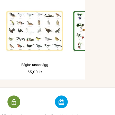


Fåglar underlägg
Bär - underlägg
Pris
55,00 kr
Pris
55,00 kr
lock_outline
redeem