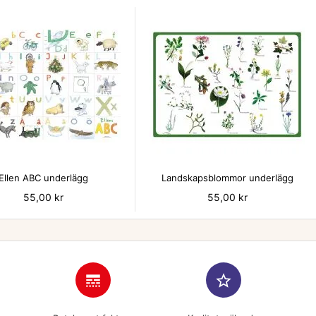


Ellen ABC underlägg
Landskapsblommor underlägg
Pris
55,00 kr
Pris
55,00 kr
line_style
star_border