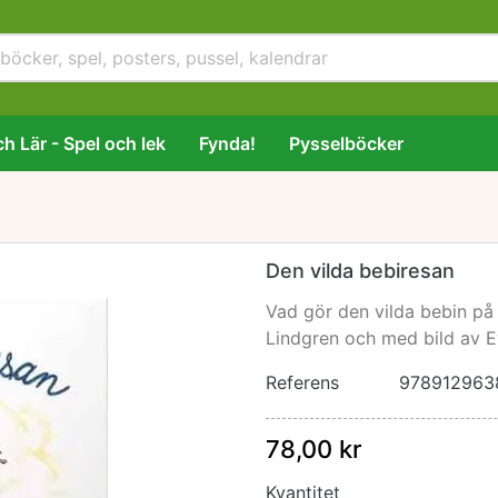
h Lär - Spel och lek
Fynda!
Pysselböcker
Den vilda bebiresan
Vad gör den vilda bebin på
Lindgren och med bild av 
Referens
978912963
78,00 kr
Kvantitet