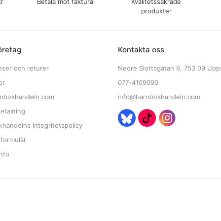
kr
Betala mot faktura
Kvalitetssäkrade
produkter
öretag
Kontakta oss
nser och returer
Nedre Slottsgatan 6, 753 09 Upp
or
077-4109090
nbokhandeln.com
info@barnbokhandeln.com
etalning
handelns Integritetspolicy
tformulär
nto