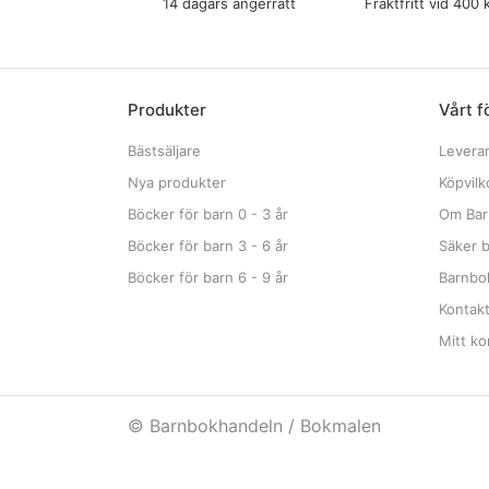
14 dagars ångerrätt
Fraktfritt vid 400 
Produkter
Vårt f
Bästsäljare
Levera
Nya produkter
Köpvilk
Böcker för barn 0 - 3 år
Om Bar
Böcker för barn 3 - 6 år
Säker b
Böcker för barn 6 - 9 år
Barnbok
Kontak
Mitt ko
© Barnbokhandeln / Bokmalen