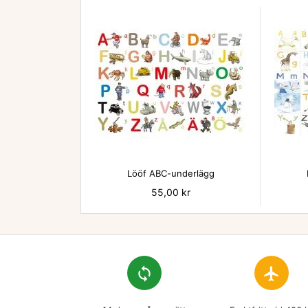

Lööf ABC-underlägg
Pris
55,00 kr
loop
flight