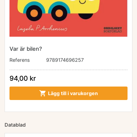
Var är bilen?
Referens
9789174696257
94,00 kr

Lägg till i varukorgen
Datablad