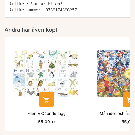
Artikel: Var är bilen?
Artikelnummer: 9789174696257
Andra har även köpt


Ellen ABC underlägg
Månader och årsti
Pris
55,00 kr
Pris
55,00 