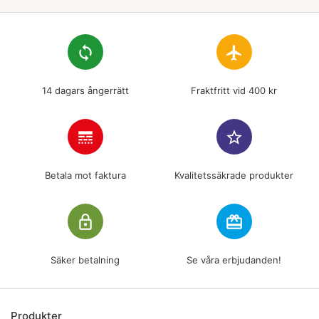
loop
flight
14 dagars ångerrätt
Fraktfritt vid 400 kr
line_style
star_border
Betala mot faktura
Kvalitetssäkrade produkter
lock_outline
redeem
Säker betalning
Se våra erbjudanden!
Produkter