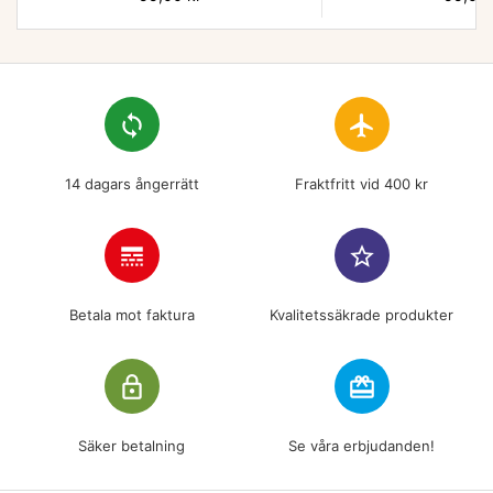
loop
flight
14 dagars ångerrätt
Fraktfritt vid 400 kr
line_style
star_border
Betala mot faktura
Kvalitetssäkrade produkter
lock_outline
redeem
Säker betalning
Se våra erbjudanden!