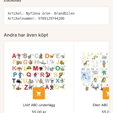
Datablad
Artikel: Nyfikna öron- Brandbilen
Artikelnummer: 9789129744200
Andra har även köpt


Lööf ABC-underlägg
Ellen ABC un
Pris
55,00 kr
Pris
55,00 