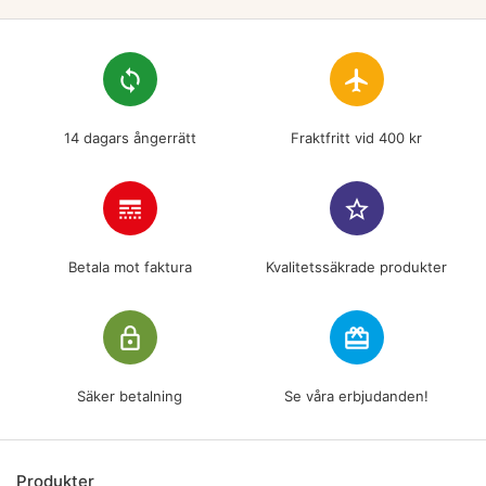
loop
flight
14 dagars ångerrätt
Fraktfritt vid 400 kr
line_style
star_border
Betala mot faktura
Kvalitetssäkrade produkter
lock_outline
redeem
Säker betalning
Se våra erbjudanden!
Produkter