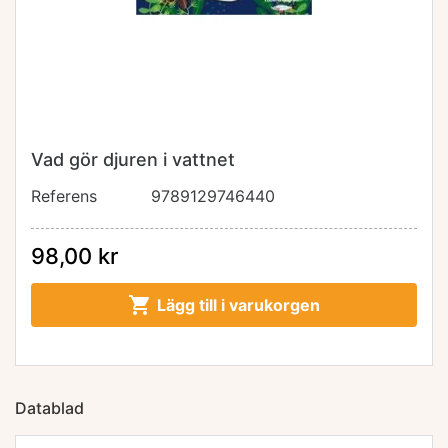
Vad gör djuren i vattnet
Referens
9789129746440
98,00 kr

Lägg till i varukorgen
Datablad