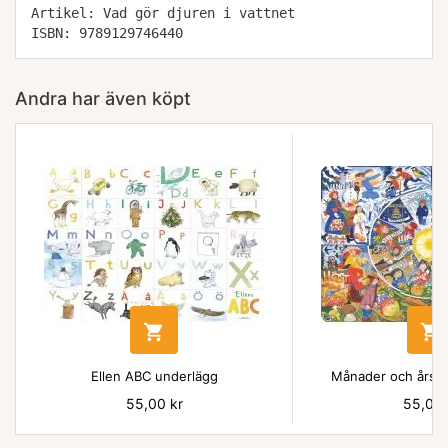
Artikel: Vad gör djuren i vattnet
ISBN: 9789129746440
Andra har även köpt


Ellen ABC underlägg
Månader och årsti
Pris
55,00 kr
Pris
55,00 