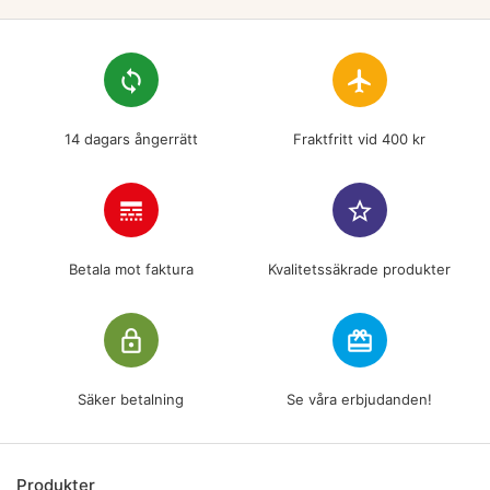
loop
flight
14 dagars ångerrätt
Fraktfritt vid 400 kr
line_style
star_border
Betala mot faktura
Kvalitetssäkrade produkter
lock_outline
redeem
Säker betalning
Se våra erbjudanden!
Produkter