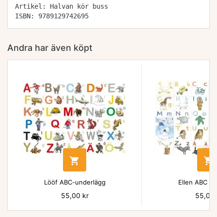
Artikel: Halvan kör buss
ISBN: 9789129742695
Andra har även köpt


Lööf ABC-underlägg
Ellen ABC un
Pris
55,00 kr
Pris
55,00 