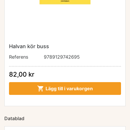
Halvan kör buss
Referens
9789129742695
82,00 kr

Lägg till i varukorgen
Datablad