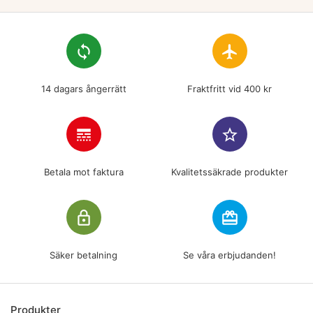
loop
flight
14 dagars ångerrätt
Fraktfritt vid 400 kr
line_style
star_border
Betala mot faktura
Kvalitetssäkrade produkter
lock_outline
redeem
Säker betalning
Se våra erbjudanden!
Produkter