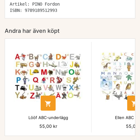
Artikel: PINO Fordon
ISBN: 9789189512993
Andra har även köpt


Lööf ABC-underlägg
Ellen ABC un
Pris
55,00 kr
Pris
55,00 