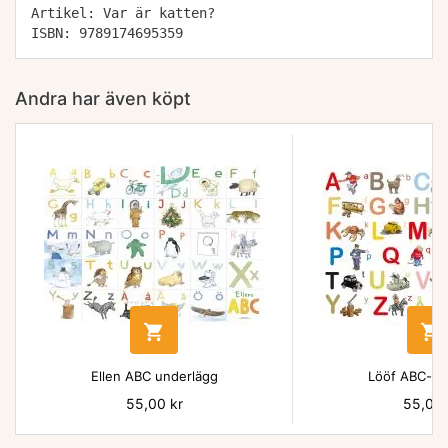
Artikel: Var är katten?
ISBN: 9789174695359
Andra har även köpt


Ellen ABC underlägg
Lööf ABC-un
Pris
55,00 kr
Pris
55,00 