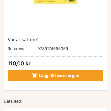
Var är katten?
Referens
9789174695359
110,00 kr

Lägg till i varukorgen
Datablad