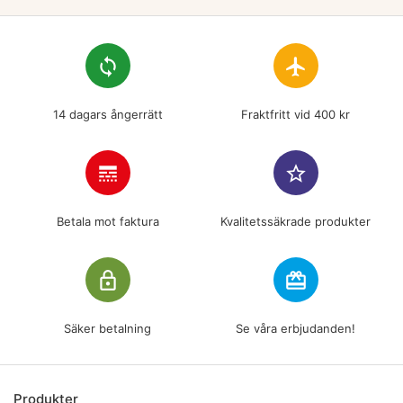
loop
flight
14 dagars ångerrätt
Fraktfritt vid 400 kr
line_style
star_border
Betala mot faktura
Kvalitetssäkrade produkter
lock_outline
redeem
Säker betalning
Se våra erbjudanden!
Produkter