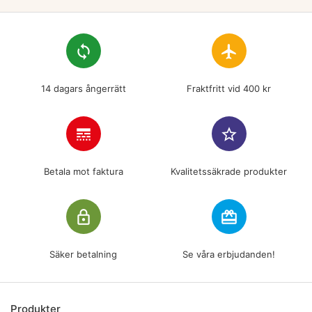
loop
flight
14 dagars ångerrätt
Fraktfritt vid 400 kr
line_style
star_border
Betala mot faktura
Kvalitetssäkrade produkter
lock_outline
redeem
Säker betalning
Se våra erbjudanden!
Produkter