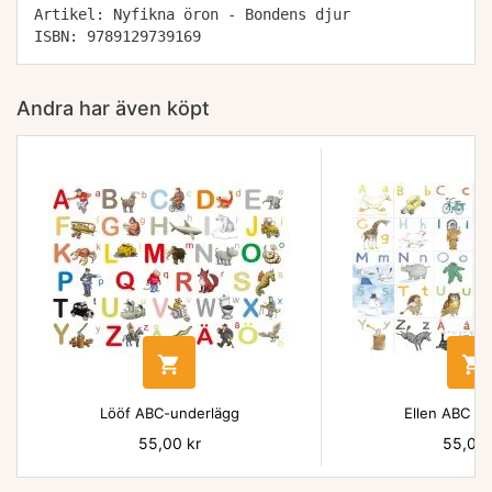
Artikel: Nyfikna öron - Bondens djur
ISBN: 9789129739169
Andra har även köpt


Lööf ABC-underlägg
Ellen ABC un
Pris
55,00 kr
Pris
55,00 