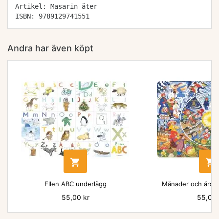
Artikel: Masarin äter
ISBN: 9789129741551
Andra har även köpt


Ellen ABC underlägg
Månader och årsti
Pris
55,00 kr
Pris
55,00 