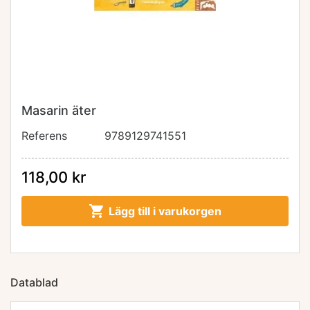
Masarin äter
Referens
9789129741551
118,00 kr

Lägg till i varukorgen
Datablad