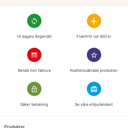
loop
flight
14 dagars ångerrätt
Fraktfritt vid 400 kr
line_style
star_border
Betala mot faktura
Kvalitetssäkrade produkter
lock_outline
redeem
Säker betalning
Se våra erbjudanden!
Produkter