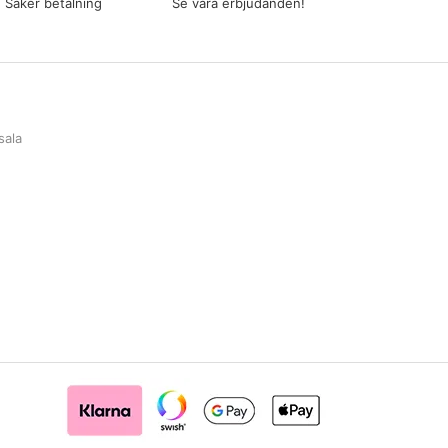
Säker betalning
Se våra erbjudanden!
sala