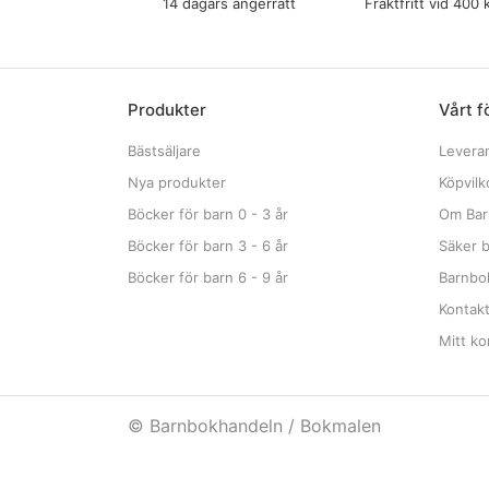
14 dagars ångerrätt
Fraktfritt vid 400 
Produkter
Vårt f
Bästsäljare
Levera
Nya produkter
Köpvilk
Böcker för barn 0 - 3 år
Om Bar
Böcker för barn 3 - 6 år
Säker b
Böcker för barn 6 - 9 år
Barnbok
Kontak
Mitt ko
© Barnbokhandeln / Bokmalen