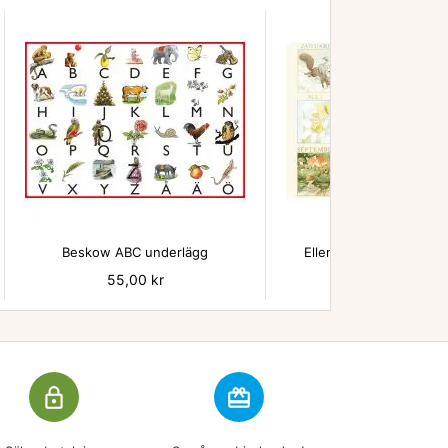


Beskow ABC underlägg
Ellen Månadsbilder un
Pris
55,00 kr
Pris
55,00 kr
lock_outline
redeem