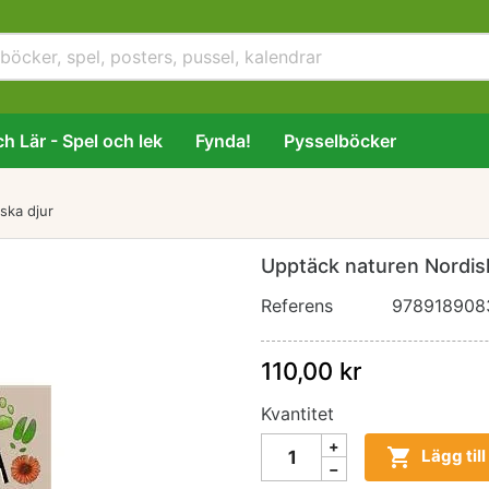
h Lär - Spel och lek
Fynda!
Pysselböcker
ska djur
Upptäck naturen Nordis
Referens
978918908
110,00 kr
Kvantitet

Lägg til