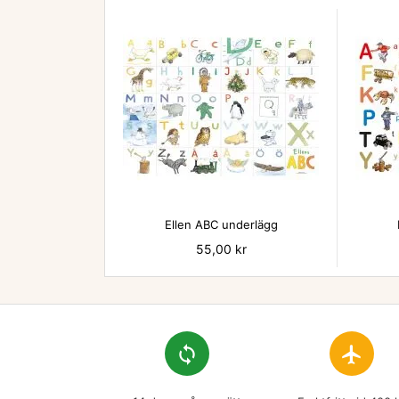

Ellen ABC underlägg
Pris
55,00 kr
loop
flight