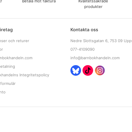
kr
Betala mot faktura
Kvalitetssäkrade
produkter
öretag
Kontakta oss
nser och returer
Nedre Slottsgatan 6, 753 09 Upp
or
077-4109090
nbokhandeln.com
info@barnbokhandeln.com
etalning
handelns Integritetspolicy
tformulär
nto