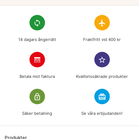
loop
flight
14 dagars ångerrätt
Fraktfritt vid 400 kr
line_style
star_border
Betala mot faktura
Kvalitetssäkrade produkter
lock_outline
redeem
Säker betalning
Se våra erbjudanden!
Produkter