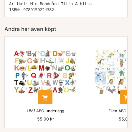
Artikel: Min Bondgård Titta & hitta
ISBN: 9789150224382
Andra har även köpt


Lööf ABC-underlägg
Ellen ABC un
Pris
55,00 kr
Pris
55,00 