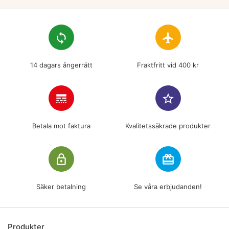
loop
flight
14 dagars ångerrätt
Fraktfritt vid 400 kr
line_style
star_border
Betala mot faktura
Kvalitetssäkrade produkter
lock_outline
redeem
Säker betalning
Se våra erbjudanden!
Produkter