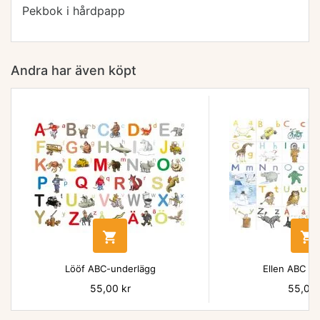
Pekbok i hårdpapp
Andra har även köpt


Lööf ABC-underlägg
Ellen ABC un
Pris
55,00 kr
Pris
55,00 