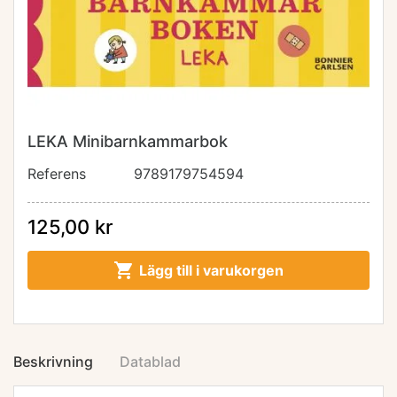
LEKA Minibarnkammarbok
Referens
9789179754594
125,00 kr

Lägg till i varukorgen
Beskrivning
Datablad