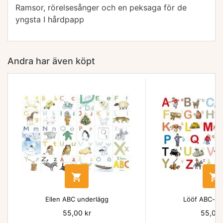
Ramsor, rörelsesånger och en peksaga för de
yngsta I hårdpapp
Andra har även köpt


Ellen ABC underlägg
Lööf ABC-un
Pris
55,00 kr
Pris
55,00 