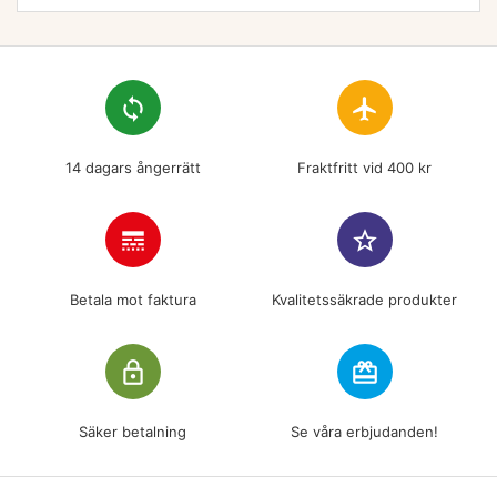
loop
flight
14 dagars ångerrätt
Fraktfritt vid 400 kr
line_style
star_border
Betala mot faktura
Kvalitetssäkrade produkter
lock_outline
redeem
Säker betalning
Se våra erbjudanden!