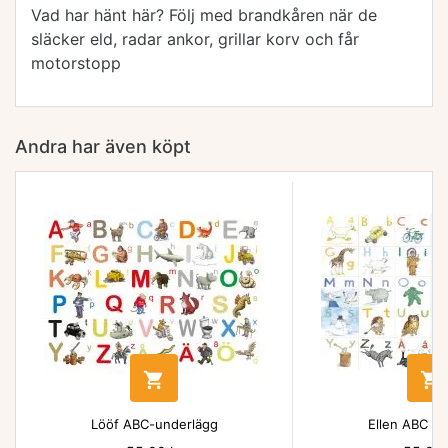
Vad har hänt här? Följ med brandkåren när de
släcker eld, radar ankor, grillar korv och får
motorstopp
Andra har även köpt


Lööf ABC-underlägg
Ellen ABC un