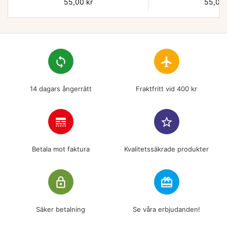
Pris
55,00 kr
Pris
55,00 
loop
flight
14 dagars ångerrätt
Fraktfritt vid 400 kr
line_style
star_border
Betala mot faktura
Kvalitetssäkrade produkter
lock_outline
redeem
Säker betalning
Se våra erbjudanden!