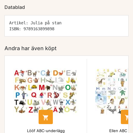
Datablad
Artikel: Julia på stan
ISBN: 9789163899898
Andra har även köpt


Lööf ABC-underlägg
Ellen ABC un