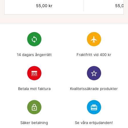
Pris
55,00 kr
Pris
55,00 
loop
flight
14 dagars ångerrätt
Fraktfritt vid 400 kr
line_style
star_border
Betala mot faktura
Kvalitetssäkrade produkter
lock_outline
redeem
Säker betalning
Se våra erbjudanden!