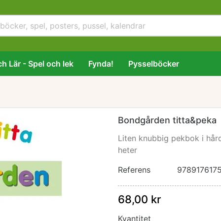
h Lär - Spel och lek
Fynda!
Pysselböcker
Bondgården titta&peka
Liten knubbig pekbok i hår
heter
Referens
978917617
68,00 kr
Kvantitet