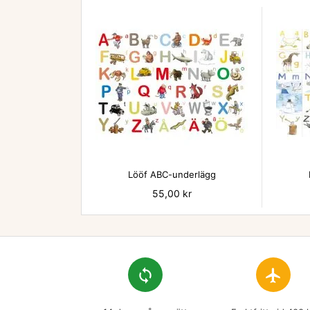

Lööf ABC-underlägg
Pris
55,00 kr
loop
flight