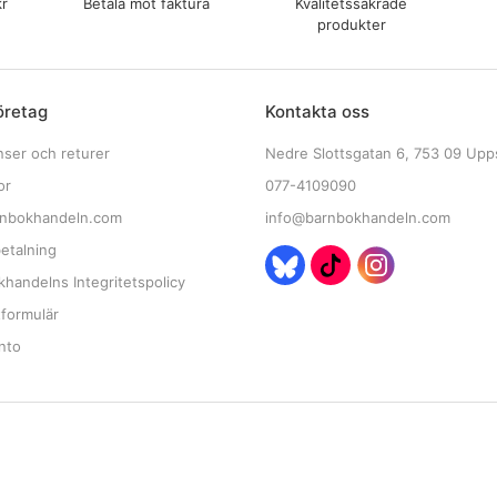
kr
Betala mot faktura
Kvalitetssäkrade
produkter
öretag
Kontakta oss
nser och returer
Nedre Slottsgatan 6, 753 09 Upp
or
077-4109090
nbokhandeln.com
info@barnbokhandeln.com
etalning
handelns Integritetspolicy
tformulär
nto