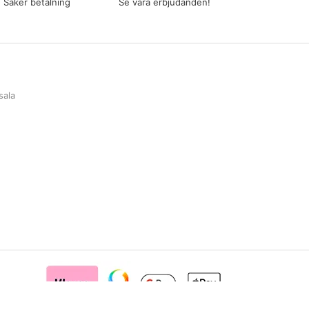
Säker betalning
Se våra erbjudanden!
sala