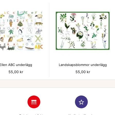


Ellen ABC underlägg
Landskapsblommor underlägg
Pris
55,00 kr
Pris
55,00 kr
line_style
star_border