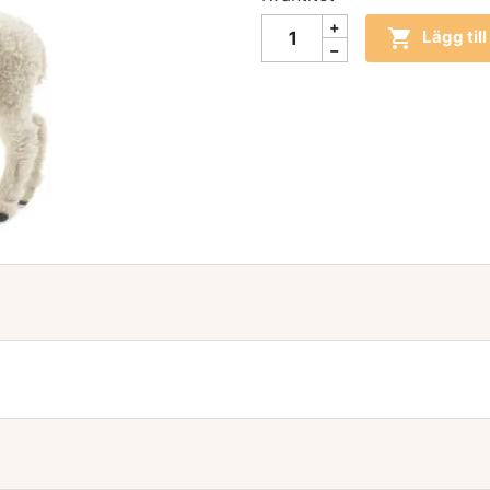

Lägg til