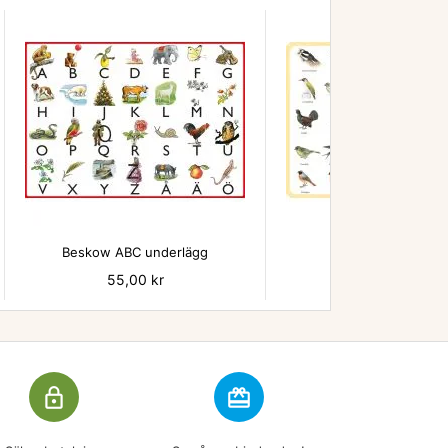


Beskow ABC underlägg
Fåglar underläg
Pris
55,00 kr
Pris
55,00 kr
lock_outline
redeem