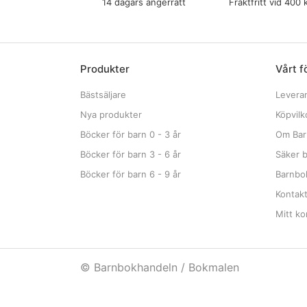
14 dagars ångerrätt
Fraktfritt vid 400 
Produkter
Vårt f
Bästsäljare
Levera
Nya produkter
Köpvilk
Böcker för barn 0 - 3 år
Om Bar
Böcker för barn 3 - 6 år
Säker b
Böcker för barn 6 - 9 år
Barnbok
Kontak
Mitt ko
© Barnbokhandeln / Bokmalen