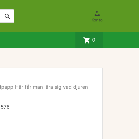


Konto
shopping_cart
0
dpapp Här får man lära sig vad djuren
5576