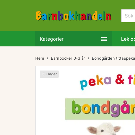

Kategorier
Lek oc
Hem
Barnböcker 0-3 år
Bondgården titta&peka
Ej i lager