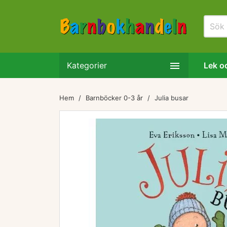

Kategorier
Lek oc
Hem
Barnböcker 0-3 år
Julia busar