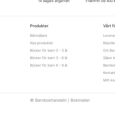
14 dagars ångerrätt
Fraktfritt vid 400 
Produkter
Vårt f
Bästsäljare
Levera
Nya produkter
Köpvilk
Böcker för barn 0 - 3 år
Om Bar
Böcker för barn 3 - 6 år
Säker b
Böcker för barn 6 - 9 år
Barnbok
Kontak
Mitt ko
© Barnbokhandeln / Bokmalen