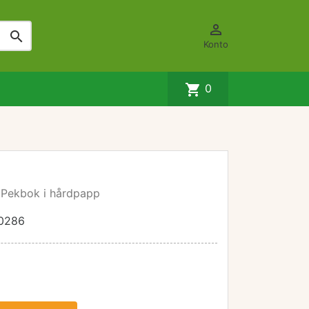


Konto
shopping_cart
0
. Pekbok i hårdpapp
0286