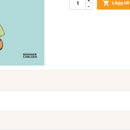

Lägg til