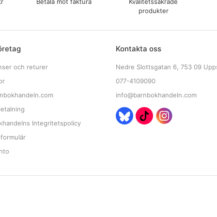
kr
Betala mot faktura
Kvalitetssäkrade
produkter
öretag
Kontakta oss
nser och returer
Nedre Slottsgatan 6, 753 09 Upp
or
077-4109090
nbokhandeln.com
info@barnbokhandeln.com
etalning
handelns Integritetspolicy
tformulär
nto