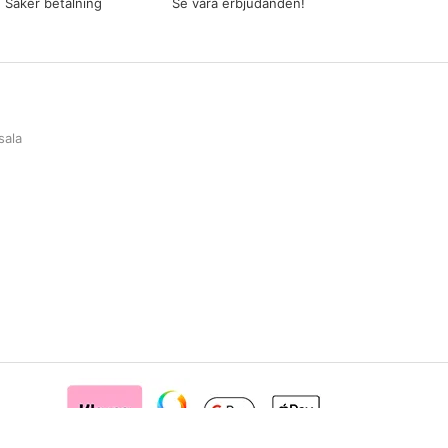
Säker betalning
Se våra erbjudanden!
sala