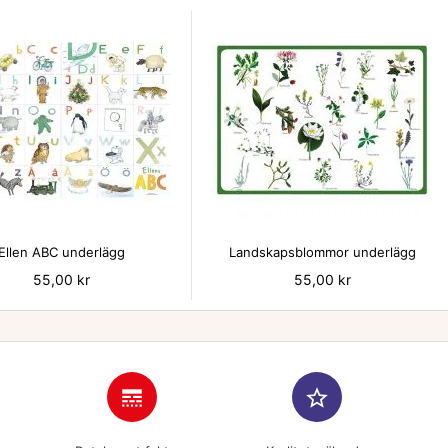


Ellen ABC underlägg
Landskapsblommor underlägg
Pris
55,00 kr
Pris
55,00 kr
line_style
star_border