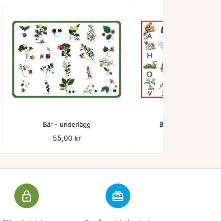


Bär - underlägg
Beskow ABC underl
Pris
55,00 kr
Pris
55,00 kr
lock_outline
redeem