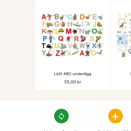

Lööf ABC-underlägg
Pris
55,00 kr
loop
flight