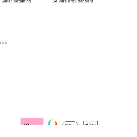
Säker betalning
Se våra erbjudanden!
sala