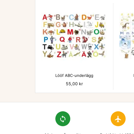

Lööf ABC-underlägg
Pris
55,00 kr
loop
flight