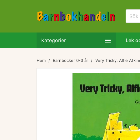

Kategorier
Lek oc
Hem
Barnböcker 0-3 år
Very Tricky, Alfie Atkin