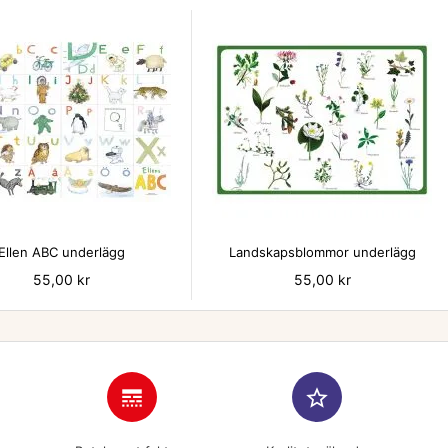


Ellen ABC underlägg
Landskapsblommor underlägg
Pris
55,00 kr
Pris
55,00 kr
line_style
star_border