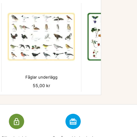


Fåglar underlägg
Bär - underlägg
Pris
55,00 kr
Pris
55,00 kr
lock_outline
redeem