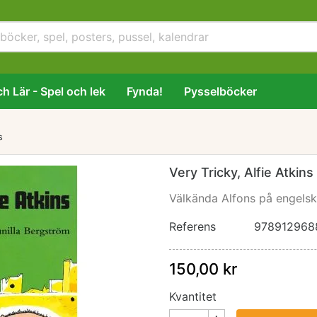
h Lär - Spel och lek
Fynda!
Pysselböcker
s
Very Tricky, Alfie Atkins
Välkända Alfons på engels
Referens
978912968
150,00 kr
Kvantitet