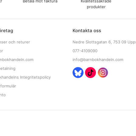
kr
Betala mot faktura
Kvalitetssäkrade
produkter
öretag
Kontakta oss
nser och returer
Nedre Slottsgatan 6, 753 09 Upp
or
077-4109090
nbokhandeln.com
info@barnbokhandeln.com
etalning
handelns Integritetspolicy
tformulär
nto