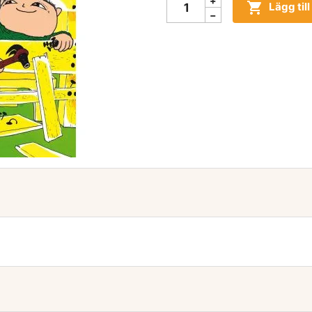

Lägg til