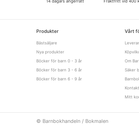
14 dagars ångerrätt
Fraktfritt vid 400 
Produkter
Vårt f
Bästsäljare
Levera
Nya produkter
Köpvilk
Böcker för barn 0 - 3 år
Om Bar
Böcker för barn 3 - 6 år
Säker b
Böcker för barn 6 - 9 år
Barnbok
Kontak
Mitt ko
© Barnbokhandeln / Bokmalen