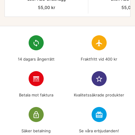
Pris
55,00 kr
Pris
55,00 
loop
flight
14 dagars ångerrätt
Fraktfritt vid 400 kr
line_style
star_border
Betala mot faktura
Kvalitetssäkrade produkter
lock_outline
redeem
Säker betalning
Se våra erbjudanden!