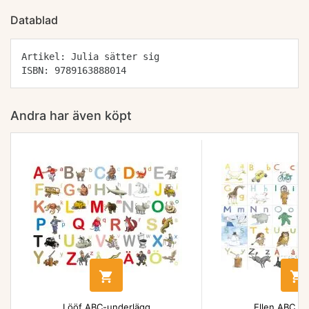
Datablad
Artikel: Julia sätter sig
ISBN: 9789163888014
Andra har även köpt


Lööf ABC-underlägg
Ellen ABC un