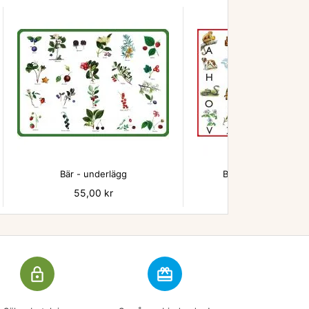


Bär - underlägg
Beskow ABC underl
Pris
55,00 kr
Pris
55,00 kr
lock_outline
redeem