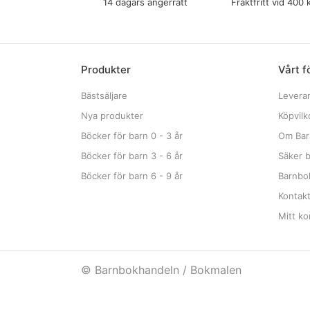
14 dagars ångerrätt
Fraktfritt vid 400 
Produkter
Vårt f
Bästsäljare
Levera
Nya produkter
Köpvilk
Böcker för barn 0 - 3 år
Om Bar
Böcker för barn 3 - 6 år
Säker b
Böcker för barn 6 - 9 år
Barnbok
Kontak
Mitt ko
© Barnbokhandeln / Bokmalen