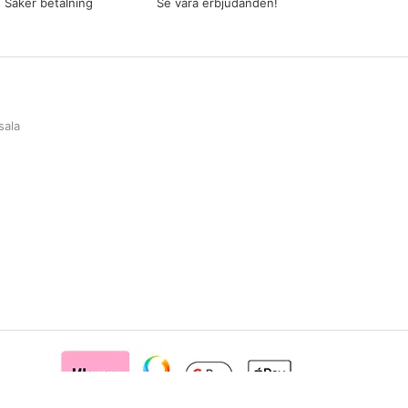
Säker betalning
Se våra erbjudanden!
sala