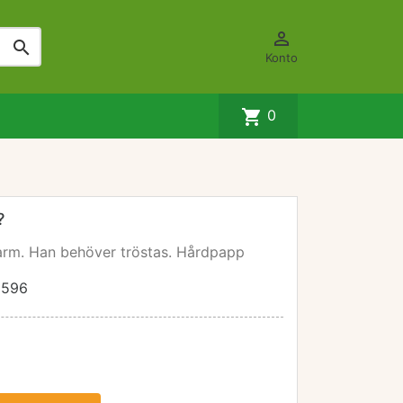


Konto
shopping_cart
0
?
in arm. Han behöver tröstas. Hårdpapp
9596