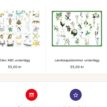


Ellen ABC underlägg
Landskapsblommor underlägg
Pris
55,00 kr
Pris
55,00 kr
line_style
star_border