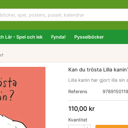
h Lär - Spel och lek
Fynda!
Pysselböcker
in?
Kan du trösta Lilla kanin
Lilla kanin har gjort illa s
Referens
978915011
110,00 kr
Kvantitet