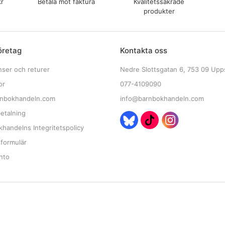
kr
Betala mot faktura
Kvalitetssäkrade
produkter
öretag
Kontakta oss
nser och returer
Nedre Slottsgatan 6, 753 09 Upp
or
077-4109090
nbokhandeln.com
info@barnbokhandeln.com
etalning
handelns Integritetspolicy
tformulär
nto