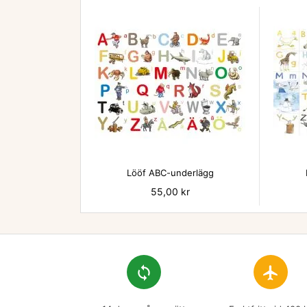

Lööf ABC-underlägg
Pris
55,00 kr
loop
flight